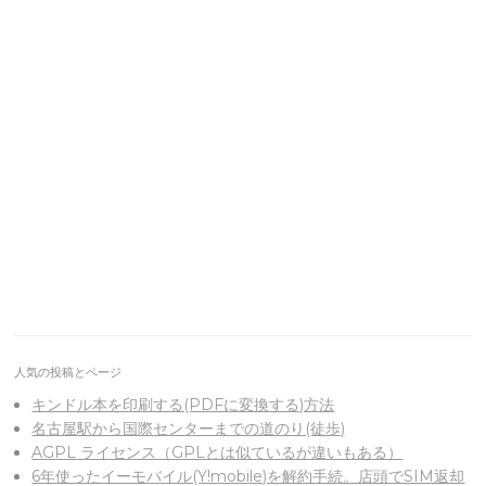
人気の投稿とページ
キンドル本を印刷する(PDFに変換する)方法
名古屋駅から国際センターまでの道のり(徒歩)
AGPL ライセンス（GPLとは似ているが違いもある）
6年使ったイーモバイル(Y!mobile)を解約手続。店頭でSIM返却