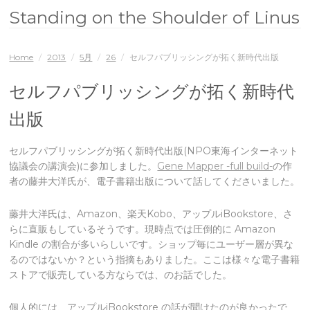
Standing on the Shoulder of Linus
Home
/
2013
/
5月
/
26
/
セルフパブリッシングが拓く新時代出版
セルフパブリッシングが拓く新時代
出版
セルフパブリッシングが拓く新時代出版(NPO東海インターネット
協議会の講演会)に参加しました。
Gene Mapper -full build-
の作
者の藤井大洋氏が、電子書籍出版について話してくださいました。
藤井大洋氏は、Amazon、楽天Kobo、アップルiBookstore、さ
らに直販もしているそうです。現時点では圧倒的に Amazon
Kindle の割合が多いらしいです。ショップ毎にユーザー層が異な
るのではないか？という指摘もありました。ここは様々な電子書籍
ストアで販売している方ならでは、のお話でした。
個人的には、アップルiBookstore の話が聞けたのが良かったで