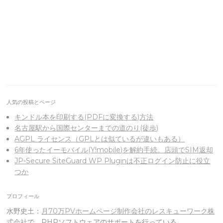
人気の投稿とページ
キンドル本を印刷する(PDFに変換する)方法
名古屋駅から国際センターまでの道のり(徒歩)
AGPL ライセンス（GPLとは似ているが違いもある）
6年使ったイーモバイル(Y!mobile)を解約手続。店頭でSIM返却
JP-Secure SiteGuard WP Pluginは不正ログイン防止に役立
つか
プロフィール
水野史土：
月70万PVホームページ制作会社のレスキューワーク株
式会社
で、PHPソフトウェアのサポートを行っている。