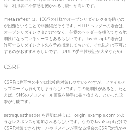
等、利用者に不信感を抱かれる可能性が高いです。
meta refresh は、IE6/7の仕様でオープンリダイレクタを防ぐの
が困難ということで非推奨だそうです。HTTP ヘッダーの場合は、
オープンリダイレクタだけでなく、任意のヘッダーを挿入できる脆
弱性になっているケースもあるらしいです。JavaScriptの場合は、
許可するリダイレクト先を予め指定しておいて、それ以外は不可と
するのがおすすめらしいです。(URLの妥当性検証が大変なため)
CSRF
CSRFは脆弱性の中では比較的対策しやすいのですが、ファイルア
ップロードも行えてしまうらしいです。この脆弱性があると、たと
えば、SNSのプロフィール画像を勝手に書き換える、といった攻
撃が可能です。
setrequestheader を適切に使えば、origin: example.com のよ
うなレスポンスが追加されるらしいです。なのでJavaScriptだけで
CSRF対策できる(サーバやドメインが異なる場合のCSRF対策がや