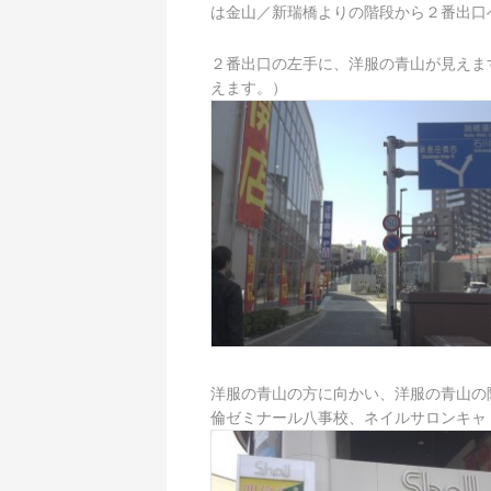
は金山／新瑞橋よりの階段から２番出口
２番出口の左手に、洋服の青山が見えま
えます。）
洋服の青山の方に向かい、洋服の青山の隣(南
倫ゼミナール八事校、ネイルサロンキャ