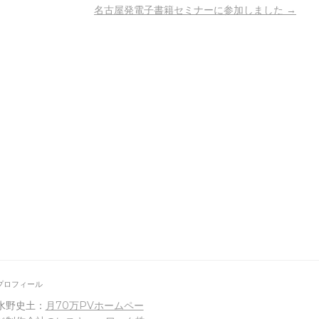
名古屋発電子書籍セミナーに参加しました
→
プロフィール
水野史土：
月70万PVホームペー