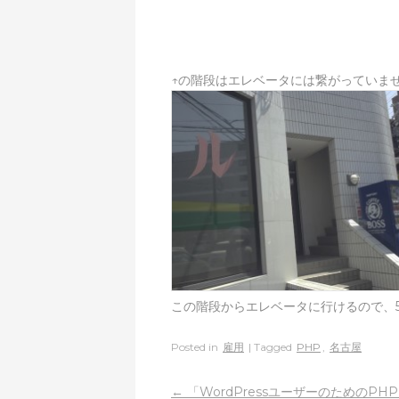
↑の階段はエレベータには繋がっていま
この階段からエレベータに行けるので、
Posted in
雇用
| Tagged
PHP
,
名古屋
←
「WordPressユーザーのためのP