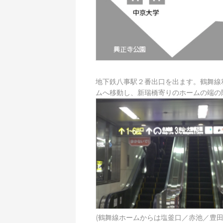
地下鉄八事駅２番出口を出ます。鶴舞線
ムへ移動し、新瑞橋寄りのホームの端の
(鶴舞線ホームからは塩釜口／赤池／豊