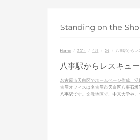
Standing on the Shou
Home
/
2014
/
4月
/
24
/
八事駅からレ
八事駅からレスキュー
名古屋市天白区でホームページ作成、活
古屋オフィスは名古屋市天白区八事石坂1
八事駅です。文教地区で、中京大学や、