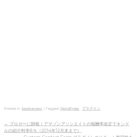
Posted in
bookreview
| Tagged
WordPress
,
プラグイン
←
ブロガーに朗報！アマゾンアソシエイトの報酬率改定でキンド
ルの紹介料率8％（2014年12月末まで）