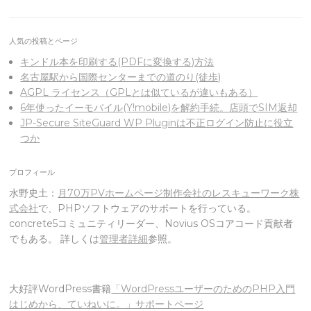
人気の投稿とページ
キンドル本を印刷する(PDFに変換する)方法
名古屋駅から国際センターまでの道のり(徒歩)
AGPL ライセンス（GPLとは似ているが違いもある）
6年使ったイーモバイル(Y!mobile)を解約手続。店頭でSIM返却
JP-Secure SiteGuard WP Pluginは不正ログイン防止に役立
つか
プロフィール
水野史土：
月70万PVホームページ制作会社のレスキューワーク株
式会社
で、PHPソフトウェアのサポートを行っている。
concrete5コミュニティリーダー、Novius OSコアコード貢献者
でもある。 詳しくは
管理者詳細
参照。
大好評WordPress書籍
「WordPressユーザーのためのPHP入門
はじめから、ていねいに。」サポートページ