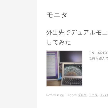
モニタ
外出先でデュアルモニタ
してみた
ON-LAP1
に持ち運ん
Posted in
pc
| Tagged
ブログ
,
モニタ
,
モバ