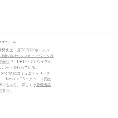
プロフィール
水野史土：
月70万PVホームペー
ジ制作会社のレスキューワーク株
式会社
で、PHPソフトウェアの
サポートを行っている。
concrete5コミュニティリーダ
ー、Novius OSコアコード貢献
者でもある。 詳しくは
管理者詳
細
参照。