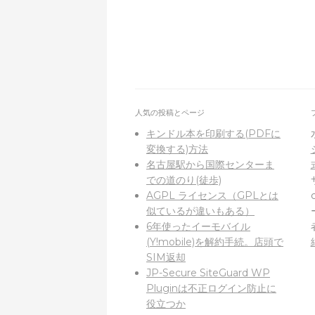
人気の投稿とページ
キンドル本を印刷する(PDFに
変換する)方法
名古屋駅から国際センターま
での道のり(徒歩)
AGPL ライセンス（GPLとは
似ているが違いもある）
6年使ったイーモバイル
(Y!mobile)を解約手続。店頭で
SIM返却
JP-Secure SiteGuard WP
Pluginは不正ログイン防止に
役立つか