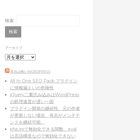
検索:
アーカイブ
本当は怖いWORDPRESS
All In One SEO Pack プラグイン
に情報漏えいの危険性
jQuery二重読み込みはWordPress
の処理速度が遅い一因
プラグイン開発の継続性。元の作者
が更新しない場合、有志がメンテナ
ンスを継続可能。
php.iniで無効化できる関数。eval
は言語構造なので無効化できない