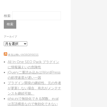
検索:
アーカイブ
本当は怖いWORDPRESS
All In One SEO Pack プラグイン
に情報漏えいの危険性
jQuery二重読み込みはWordPress
の処理速度が遅い一因
プラグイン開発の継続性。元の作者
が更新しない場合、有志がメンテナ
ンスを継続可能。
php.iniで無効化できる関数。eval
は言語構造なので無効化できない