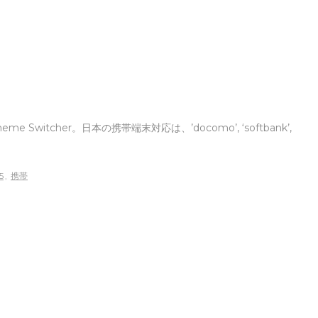
eme Switcher。日本の携帯端末対応は、’docomo’, ‘softbank’,
5
,
携帯