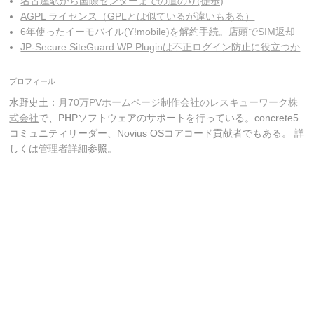
名古屋駅から国際センターまでの道のり(徒歩)
AGPL ライセンス（GPLとは似ているが違いもある）
6年使ったイーモバイル(Y!mobile)を解約手続。店頭でSIM返却
JP-Secure SiteGuard WP Pluginは不正ログイン防止に役立つか
プロフィール
水野史土：
月70万PVホームページ制作会社のレスキューワーク株
式会社
で、PHPソフトウェアのサポートを行っている。concrete5
コミュニティリーダー、Novius OSコアコード貢献者でもある。 詳
しくは
管理者詳細
参照。