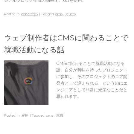
ジナルブロック作成の効率化。xsltを使用。
Posted in
concrete5
| Tagged
cms
,
jquery
ウェブ制作者はCMSに関わることで
就職活動になる話
CMSに関わることで就職活動になる
話。自分が興味を持ったプロジェクト
に参加し、そのプロジェクトのコア開
発者として迎えられる、というのはエ
ンジニアとして非常に光栄なことだと
思われます。
Posted in
雇用
| Tagged
cms
,
就職